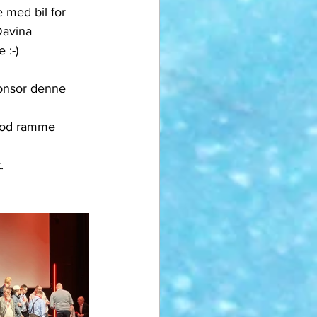
e med bil for 
Davina 
 :-) 
onsor denne 
 god ramme 
.