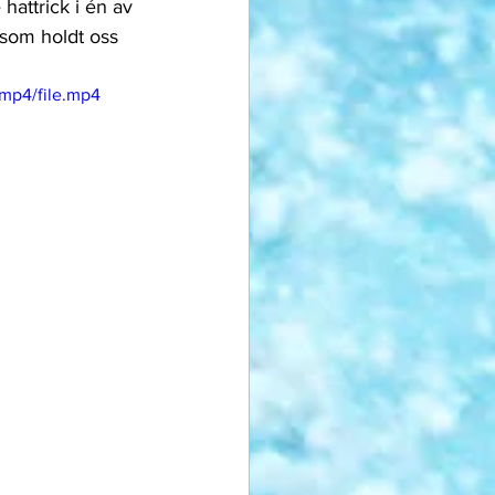
hattrick i én av 
som holdt oss 
mp4/file.mp4