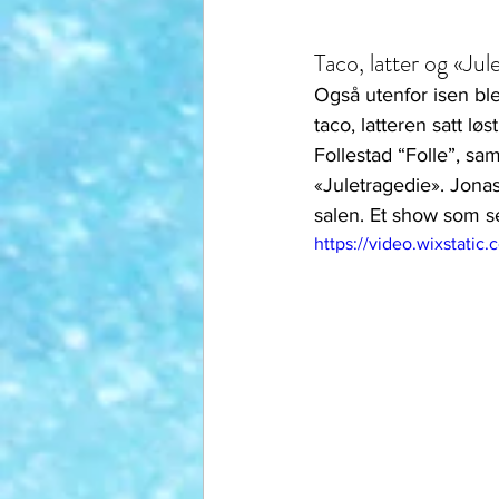
Taco, latter og «Jul
Også utenfor isen ble
taco, latteren satt lø
Follestad “Folle”, s
«Juletragedie». Jonas s
salen. Et show som sen
https://video.wixstat