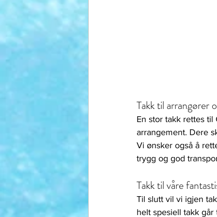
Takk til arrangører 
En stor takk rettes ti
arrangement. Dere sk
Vi ønsker også å rette
trygg og god transpor
Takk til våre fantas
Til slutt vil vi igjen 
helt spesiell takk gå