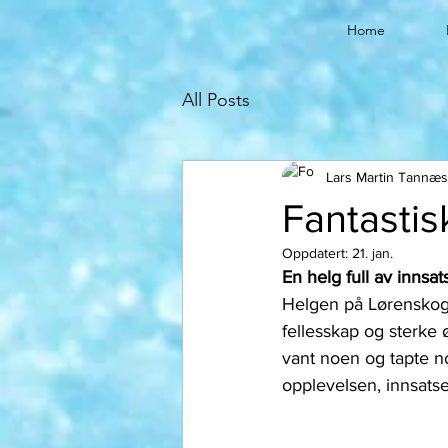
Home
All Posts
Lars Martin Tannæs
Fantastis
Oppdatert:
21. jan.
En helg full av innsa
Helgen på Lørenskog 
fellesskap og sterke 
vant noen og tapte noe
opplevelsen, innsatse