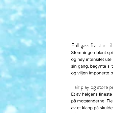
Full gass fra start til
Stemningen blant spil
og høy intensitet ut
sin gang, begynte sli
og viljen imponerte 
Fair play og store p
Et av helgens fineste
på motstanderne. Fler
av et klapp på skulder