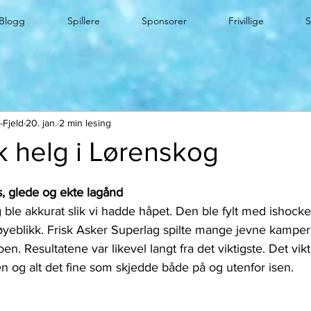
Blogg
Spillere
Sponsorer
Frivillige
-Fjeld
20. jan.
2 min lesing
k helg i Lørenskog
ts, glede og ekte lagånd
ble akkurat slik vi hadde håpet. Den ble fylt med ishocke
øyeblikk. Frisk Asker Superlag spilte mange jevne kamper,
n. Resultatene var likevel langt fra det viktigste. Det vikt
n og alt det fine som skjedde både på og utenfor isen.