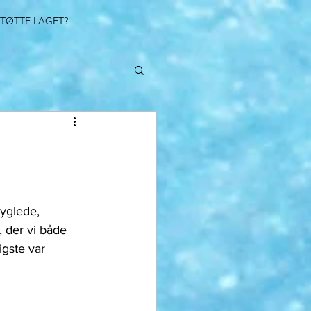
STØTTE LAGET?
yglede, 
 der vi både 
igste var 