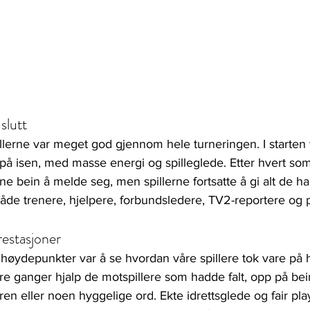
 slutt
lerne var meget god gjennom hele turneringen. I starten v
e på isen, med masse energi og spilleglede. Etter hvert s
tne bein å melde seg, men spillerne fortsatte å gi alt de h
både trenere, hjelpere, forbundsledere, TV2-reportere og 
restasjoner
 høydepunkter var å se hvordan våre spillere tok vare på
e ganger hjalp de motspillere som hadde falt, opp på beina
en eller noen hyggelige ord. Ekte idrettsglede og fair play