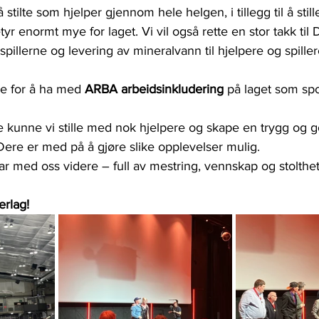
ilte som hjelper gjennom hele helgen, i tillegg til å still
etyr enormt mye for laget. Vi vil også rette en stor takk til 
 spillerne og levering av mineralvann til hjelpere og spillere
de for å ha med 
ARBA arbeidsinkludering
 på laget som sp
e kunne vi stille med nok hjelpere og skape en trygg og
 Dere er med på å gjøre slike opplevelser mulig.
tar med oss videre – full av mestring, vennskap og stolthet
erlag!