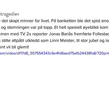
etragedie»
 det skapt minner for livet. På banketten ble det spist 
st og stemningen var på topp. Et helt spesielt øyeblikk kom
ammen med TV 2s reporter Jonas Bariås fremførte Follesta
tilte attpåtil utkledd som Linni Meister, til stor jubel og la
t vil bli glemt!
ic.com/video/df17d8_557554343c6e4fd6aed75afb24438fa8/720p/