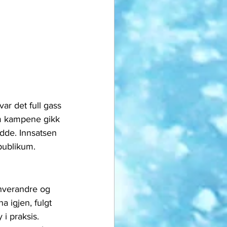
ar det full gass 
om kampene gikk 
adde. Innsatsen 
publikum.
 hverandre og 
 igjen, fulgt 
 i praksis.