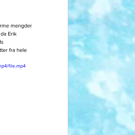
enorme mengder 
 da Erik 
ds 
tter fra hele 
mp4/file.mp4