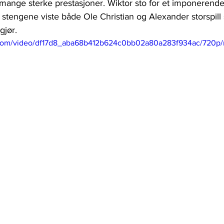
 mange sterke prestasjoner. Wiktor sto for et imponerende 
tengene viste både Ole Christian og Alexander storspill 
gjør.
ic.com/video/df17d8_aba68b412b624c0bb02a80a283f934ac/720p/