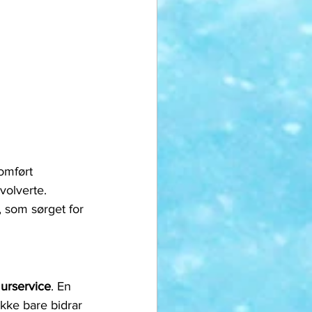
omført 
volverte.
, som sørget for 
urservice
. En 
ikke bare bidrar 