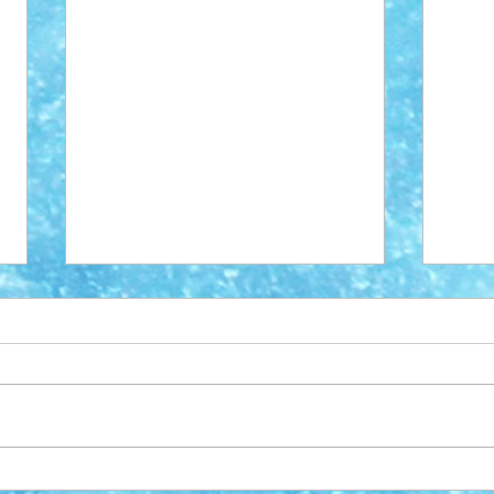
Tren
Frisk Asker Superlag klare for