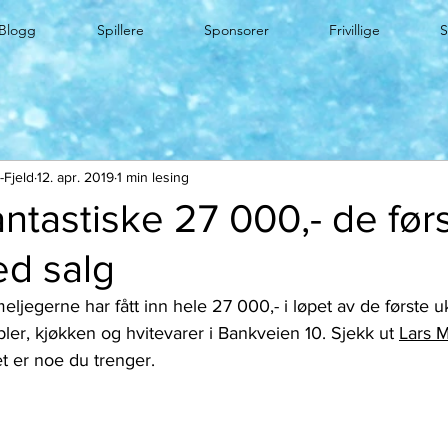
Blogg
Spillere
Sponsorer
Frivillige
-Fjeld
12. apr. 2019
1 min lesing
fantastiske 27 000,- de før
d salg
ler, kjøkken og hvitevarer i Bankveien 10. Sjekk ut 
Lars M
et er noe du trenger. 