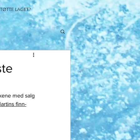
STØTTE LAGET?
ste
artins finn-