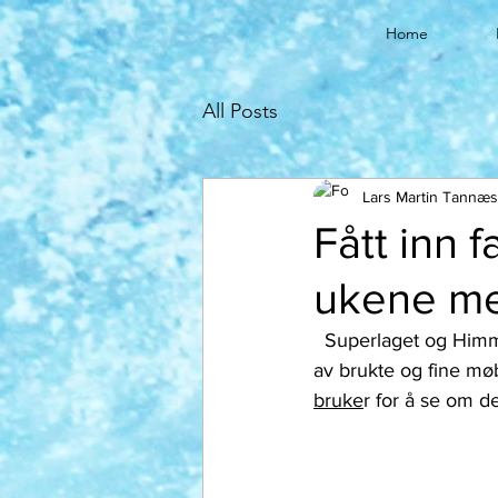
Home
All Posts
Lars Martin Tannæs
Fått inn 
ukene me
  Superlaget og Himmeljegerne har fått inn hele 27 000,- i løpet av de første ukene med salg 
av brukte og fine møb
bruke
r for å se om d